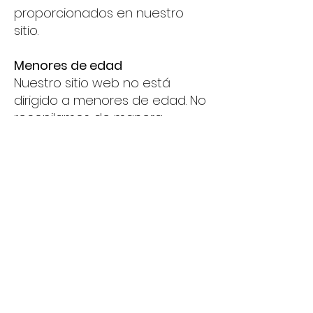
proporcionados en nuestro
sitio.
Menores de edad
Nuestro sitio web no está
dirigido a menores de edad. No
recopilamos de manera
intencional información
personal de personas menores
de 18 años. Si eres
padre/madre o tutor legal y
tienes conocimiento de que tu
hijo nos ha proporcionado
información personal, por favor
contáctanos para que
podamos eliminar dicha
información de nuestros
registros.